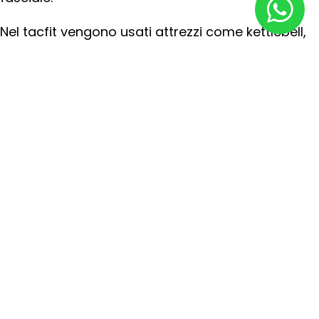
Nel tacfit vengono usati attrezzi come kettlebell,
medball, clubbell, anelli o semplicemente il peso
del nostro corpo.
4 su 5
3 su 5
Carico
Recupero